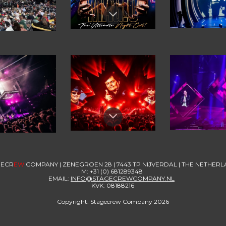
GECR
EW
COMPANY | ZENEGROEN 28 | 7443 TP NIJVERDAL | THE NETHER
M: +31 (0) 681289348
EMAIL:
I
NFO@STAGECREWCOMPANY.NL
KVK: 08188216
Copyright: Stagecrew Company 2026