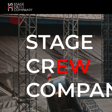
Sk
STAGE
CR
EW
COMPA