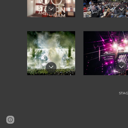
STA
Page
Google Sites
Report abuse
updated